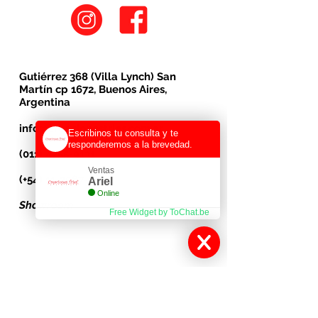
Gutiérrez 368 (Villa Lynch) San
Martín cp 1672, Buenos Aires,
Argentina​
info@creacionestries.com.ar
Escribinos tu consulta y te
responderemos a la brevedad.
(011) 4755-9131
Ventas
(+54) 11-3087-0094
Ariel
Online
Showroom
Free Widget by ToChat.be
Cotillón
Fabrica de cotillón
venta de cotillón