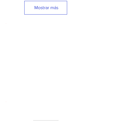
Mostrar más
Nuestro
packaging
Contacto