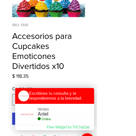
SKU: 1300
Accesorios para
Cupcakes
Emoticones
Divertidos x10
Precio
$ 118,35
Cantidad
*
Escribinos tu consulta y te
responderemos a la brevedad.
Ventas
Ariel
Agregar al carrito
Online
Free Widget by ToChat.be