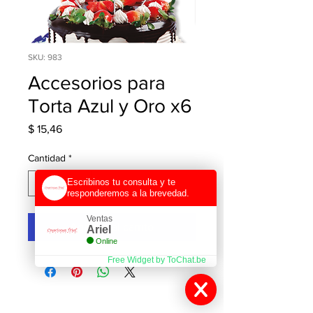
SKU: 983
Accesorios para
Torta Azul y Oro x6
Precio
$ 15,46
Cantidad
*
Escribinos tu consulta y te
responderemos a la brevedad.
Ventas
Agregar al carrito
Ariel
Online
Free Widget by ToChat.be
Contactanos