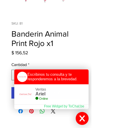
SKU: 81
Banderin Animal
Print Rojo x1
Precio
$ 156,52
Cantidad
*
Escribinos tu consulta y te
responderemos a la brevedad.
Ventas
Agregar al carrito
Ariel
Online
Free Widget by ToChat.be
Contactanos