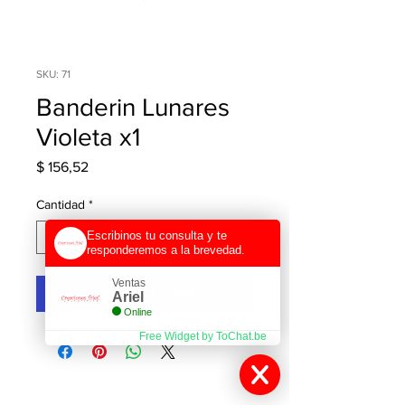
SKU: 71
Banderin Lunares
Violeta x1
Precio
$ 156,52
Cantidad
*
Escribinos tu consulta y te
responderemos a la brevedad.
Ventas
Agregar al carrito
Ariel
Online
Free Widget by ToChat.be
Contactanos