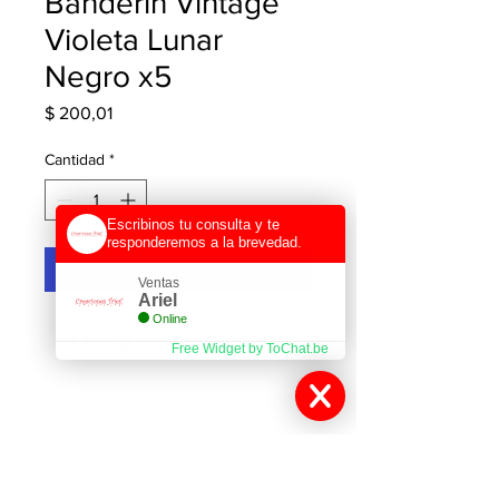
Banderin Vintage
Violeta Lunar
Negro x5
Precio
$ 200,01
Cantidad
*
Escribinos tu consulta y te
responderemos a la brevedad.
Agregar al carrito
Ventas
Ariel
Online
Free Widget by ToChat.be
Contactanos
Gutiérrez 368 (Villa Lynch) San Martín cp
1672, Buenos Aires, Argentina