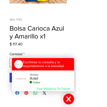
SKU: 1752
Bolsa Carioca Azul
y Amarillo x1
Precio
$ 117,40
Cantidad
*
Escribinos tu consulta y te
responderemos a la brevedad.
Ventas
Agregar al carrito
Ariel
Online
Free Widget by ToChat.be
Contactanos