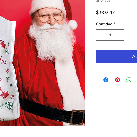
SKU: 758
Precio
$ 907,47
Cantidad
*
Ag