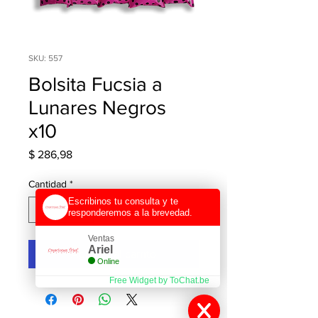
SKU: 557
Bolsita Fucsia a
Lunares Negros
x10
Precio
$ 286,98
Cantidad
*
Escribinos tu consulta y te
responderemos a la brevedad.
Ventas
Ariel
Agregar al carrito
Online
Free Widget by ToChat.be