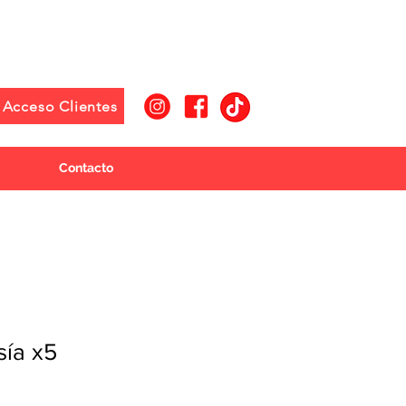
Acceso Clientes
Contacto
sía x5