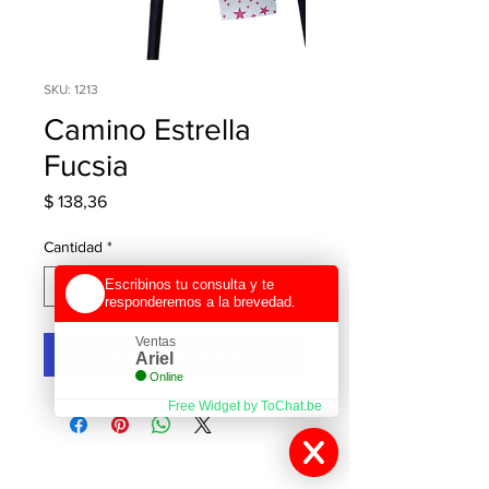
SKU: 1213
Camino Estrella
Fucsia
Precio
$ 138,36
Cantidad
*
Escribinos tu consulta y te
responderemos a la brevedad.
Ventas
Agregar al carrito
Ariel
Online
Free Widget by ToChat.be
Contactanos