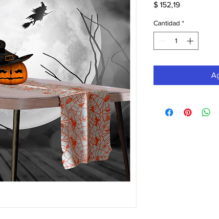
Precio
$ 152,19
Cantidad
*
Ag