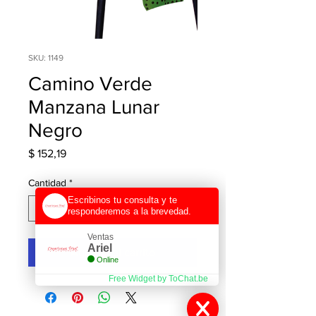
SKU: 1149
Camino Verde
Manzana Lunar
Negro
Precio
$ 152,19
Cantidad
*
Escribinos tu consulta y te
responderemos a la brevedad.
Ventas
Ariel
Agregar al carrito
Online
Free Widget by ToChat.be