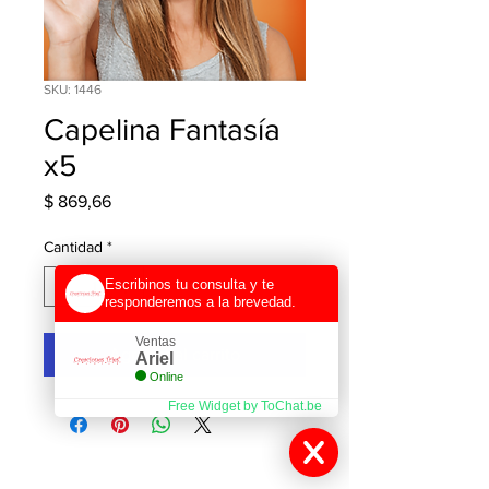
SKU: 1446
Capelina Fantasía
x5
Precio
$ 869,66
Cantidad
*
Escribinos tu consulta y te
responderemos a la brevedad.
Ventas
Agregar al carrito
Ariel
Online
Free Widget by ToChat.be
Contactanos