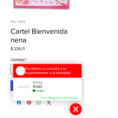
SKU: 2662
Cartel Bienvenida
nena
Precio
$ 226,11
Cantidad
*
Escribinos tu consulta y te
responderemos a la brevedad.
Ventas
Agregar al carrito
Ariel
Online
Free Widget by ToChat.be
Contactanos