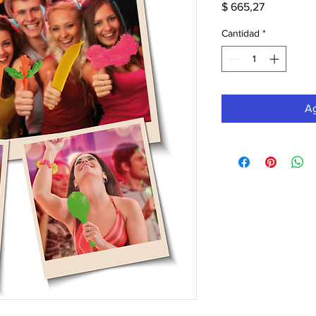
Precio
$ 665,27
Cantidad
*
Ag