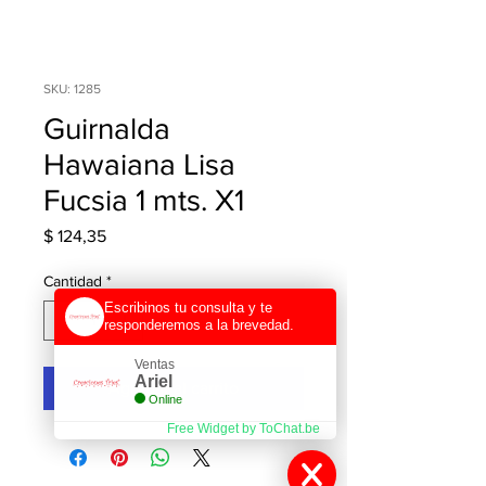
SKU: 1285
Guirnalda
Hawaiana Lisa
Fucsia 1 mts. X1
Precio
$ 124,35
Cantidad
*
Escribinos tu consulta y te
responderemos a la brevedad.
Ventas
Ariel
Agregar al carrito
Online
Free Widget by ToChat.be