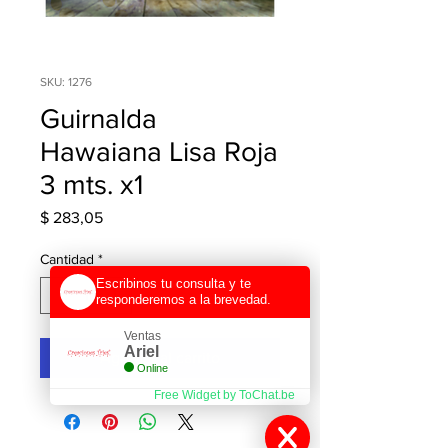
SKU: 1276
Guirnalda
Hawaiana Lisa Roja
3 mts. x1
Precio
$ 283,05
Cantidad
*
Escribinos tu consulta y te
responderemos a la brevedad.
Ventas
Ariel
Agregar al carrito
Online
Free Widget by ToChat.be