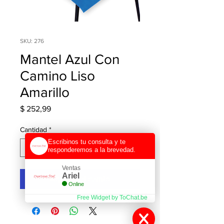
SKU: 276
Mantel Azul Con
Camino Liso
Amarillo
Precio
$ 252,99
Cantidad
*
Escribinos tu consulta y te
responderemos a la brevedad.
Ventas
Ariel
Agregar al carrito
Online
Free Widget by ToChat.be