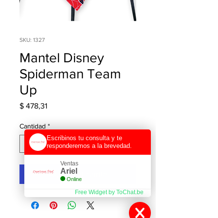
SKU: 1327
Mantel Disney
Spiderman Team
Up
Precio
$ 478,31
Cantidad
*
Escribinos tu consulta y te
responderemos a la brevedad.
Ventas
Ariel
Agregar al carrito
Online
Free Widget by ToChat.be