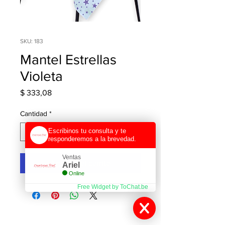
SKU: 183
Mantel Estrellas
Violeta
Precio
$ 333,08
Cantidad
*
Escribinos tu consulta y te
responderemos a la brevedad.
Ventas
Agregar al carrito
Ariel
Online
Free Widget by ToChat.be
Contactanos