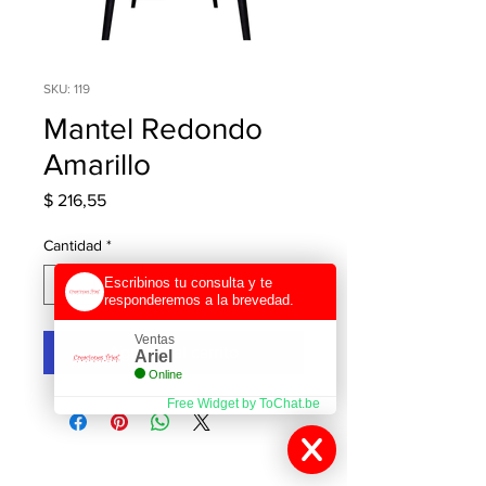
SKU: 119
Mantel Redondo
Amarillo
Precio
$ 216,55
Cantidad
*
Escribinos tu consulta y te
responderemos a la brevedad.
Ventas
Agregar al carrito
Ariel
Online
Free Widget by ToChat.be
Contactanos