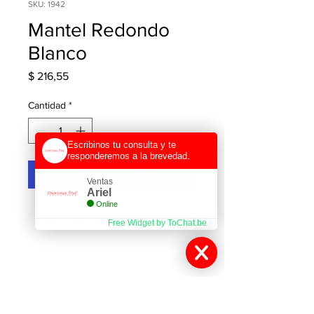
SKU: 1942
Mantel Redondo
Blanco
Precio
$ 216,55
Cantidad
*
Escribinos tu consulta y te
responderemos a la brevedad.
Agregar al carrito
Ventas
Ariel
Online
Free Widget by ToChat.be
Contactanos
Gutiérrez 368 (Villa Lynch) San Martín cp
1672, Buenos Aires, Argentina