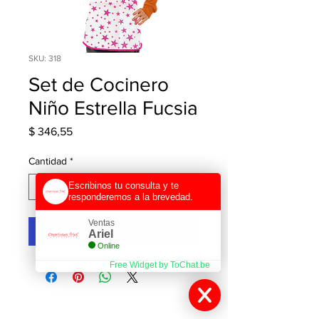
SKU: 318
Set de Cocinero
Niño Estrella Fucsia
Precio
$ 346,55
Cantidad
*
Escribinos tu consulta y te
responderemos a la brevedad.
Ventas
Agregar al carrito
Ariel
Online
Free Widget by ToChat.be
Contactanos