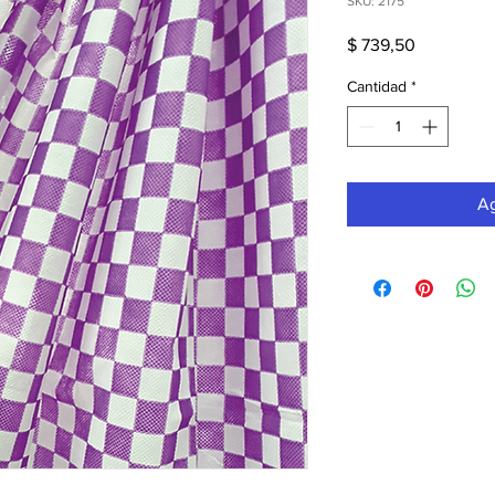
SKU: 2175
Precio
$ 739,50
Cantidad
*
Ag