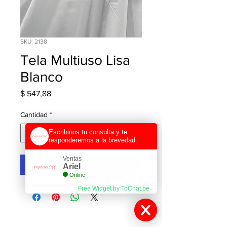
SKU: 2138
Tela Multiuso Lisa
Blanco
Precio
$ 547,88
Cantidad
*
Escribinos tu consulta y te
responderemos a la brevedad.
Ventas
Agregar al carrito
Ariel
Online
Free Widget by ToChat.be
Contactanos